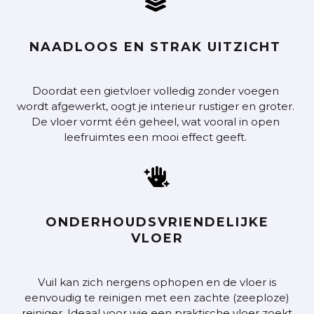

NAADLOOS EN STRAK UITZICHT
Doordat een gietvloer volledig zonder voegen
wordt afgewerkt, oogt je interieur rustiger en groter.
De vloer vormt één geheel, wat vooral in open
leefruimtes een mooi effect geeft.

ONDERHOUDSVRIENDELIJKE
VLOER
V
uil kan zich nergens ophopen en de vloer is
eenvoudig te reinigen met een zachte (zeeploze)
reiniger. Ideaal voor wie een praktische vloer zoekt