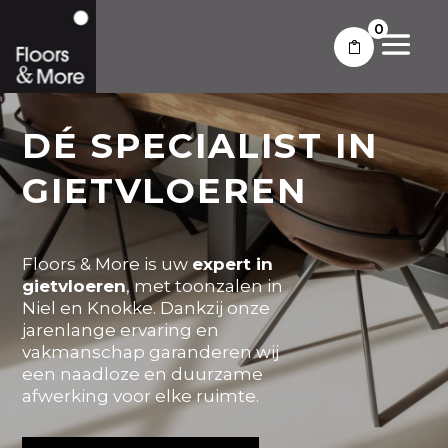
0
DÉ SPECIALIST IN
GIETVLOEREN
Floors & More is uw
expert in
gietvloeren
, met toonzalen in
Niel en Knokke. Dankzij onze
jarenlange ervaring en
vakmanschap garanderen wij
een naadloze en duurzame
afwerking voor elke ruimte.