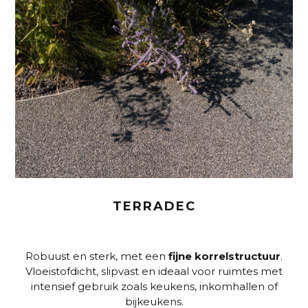
TERRADEC
Robuust en sterk, met een
fijne
korrelstructuur
.
Vloeistofdicht, slipvast en ideaal voor ruimtes met
intensief gebruik zoals keukens, inkomhallen of
bijkeukens.