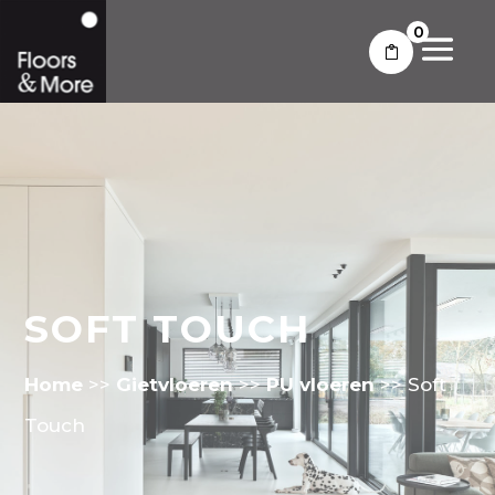
0
SOFT TOUCH
Home
>>
Gietvloeren
>>
PU vloeren
>>
Soft
Touch