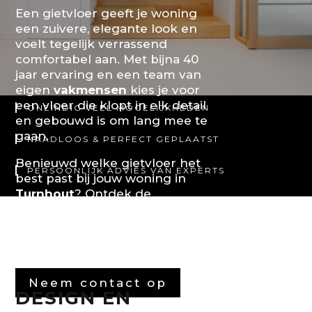
Een gietvloer geeft je woning
een zuivere, elegante look en
voelt tegelijk verrassend
comfortabel aan. Met bijna 40
jaar ervaring en een team van
eigen
vakmensen
kies je voor
een vloer die klopt in elk detail
ONEINDIG VEEL MOGELIJKHEDEN
en gebouwd is om lang mee te
gaan.
NAADLOOS & PERFECT GEPLAATST
Benieuwd welke gietvloer het
PERSOONLIJK ADVIES VAN EXPERTS
best past bij jouw woning in
Turnhout
? Ontdek de
mogelijkheden in onze
showroom of neem contact op
voor persoonlijk advies.
Neem contact op
DESIGN EN