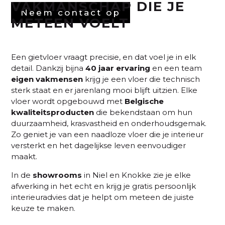
VAKMANSCHAP DIE JE
Neem contact op
METEEN VOELT
Een gietvloer vraagt precisie, en dat voel je in elk
detail. Dankzij bijna
40 jaar ervaring
en een team
eigen vakmensen
krijg je een vloer die technisch
sterk staat en er jarenlang mooi blijft uitzien. Elke
vloer wordt opgebouwd met
Belgische
kwaliteitsproducten
die bekendstaan om hun
duurzaamheid, krasvastheid en onderhoudsgemak.
Zo geniet je van een naadloze vloer die je interieur
versterkt en het dagelijkse leven eenvoudiger
maakt.
In de
showrooms
in Niel en Knokke zie je elke
afwerking in het echt en krijg je gratis persoonlijk
interieuradvies dat je helpt om meteen de juiste
keuze te maken.