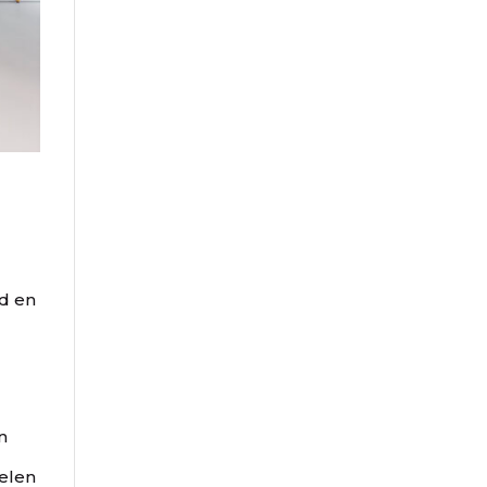
id en
e
n
delen