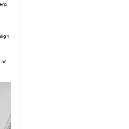
werp
esign
 af