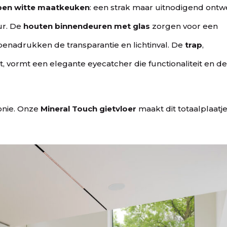
pen witte maatkeuken
: een strak maar uitnodigend ont
ur. De
houten binnendeuren met glas
zorgen voor een
enadrukken de transparantie en lichtinval. De
trap
,
 vormt een elegante eyecatcher die functionaliteit en d
onie. Onze
Mineral Touch gietvloer
maakt dit totaalplaatje