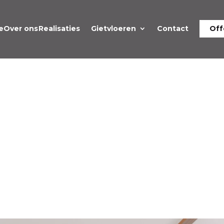
e
Over ons
Realisaties
Gietvloeren
Contact
Off
H GIETVLOER LENNIK:
RIENDELIJK