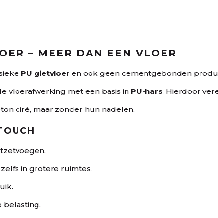
OER – MEER DAN EEN VLOER
ssieke
PU gietvloer
en ook geen cementgebonden produ
le vloerafwerking met een basis in
PU-hars
. Hierdoor ver
ton ciré, maar zonder hun nadelen.
 TOUCH
itzetvoegen.
l, zelfs in grotere ruimtes.
uik.
e belasting.