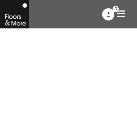
0
LUXUEUZE
VERFIJNING ZET
ZICH VOORT: EEN
PU GIETVLOER IN
DE BADKAMER