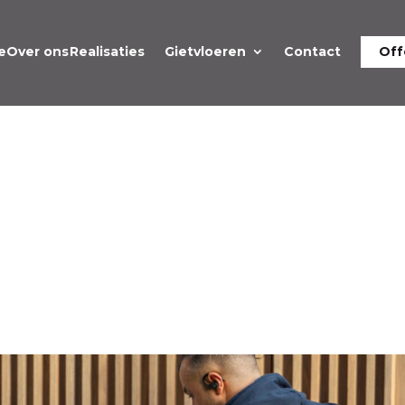
e
Over ons
Realisaties
Gietvloeren
Contact
Off
TENDE OPRIT MET
TEEM IN KNOKKE