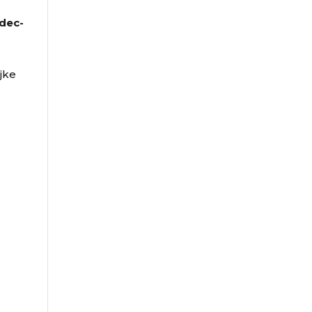
dec-
n
ijke