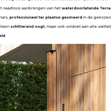
et naadloos aanbrengen van het
waterdoorlatende Terra
hars,
professioneel ter plaatse gesmeerd
in de gekoze
alleen
schitterend oogt
, maar ook voldoet aan alle wettel
eid
.