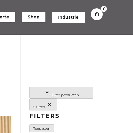
0
erte
Shop
Industrie
Filter producten
Sluiten
FILTERS
Toepassen