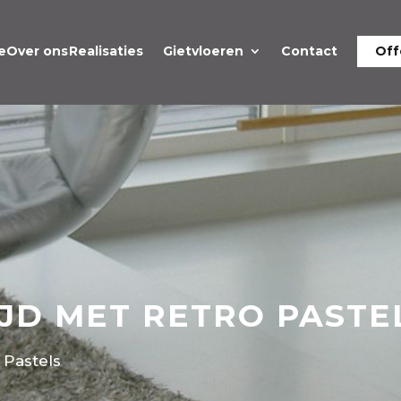
e
Over ons
Realisaties
Gietvloeren
Contact
Off
IJD MET RETRO PASTE
 Pastels