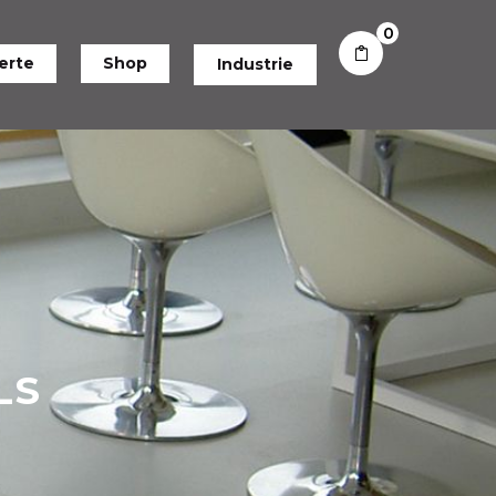
0
erte
Shop
Industrie
LS