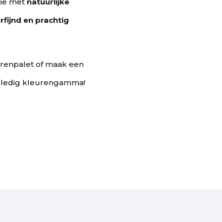
tie met
natuurlijke
rfijnd en prachtig
urenpalet of maak een
olledig kleurengamma!