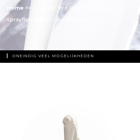
Home
>>
Sanodor Pro Clean Intense –
sprayfles 500ml – Eucalyptus
ONEINDIG VEEL MOGELIJKHEDEN
NAADLOOS & PERFECT GEPLAATST
PERSOONLIJK ADVIES VAN EXPERTS