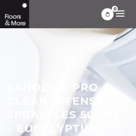
0
SANODOR PRO
CLEAN INTENSE –
SPRAYFLES 500ML
– EUCALYPTUS