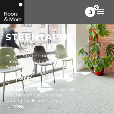
0
STEENTAPIJT
Wil je een vloer met een
natuurlijke uitstraling, die
comfortabel aanvoelt en weinig
onderhoud vraagt? Dan is
steentapijt
een slimme keuze.
Deze naadloze vloer
combineert kleine steenkorrels
met hars en past in zowel
woningen als commerciële
ruimtes.