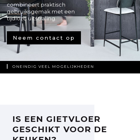
combineert praktisch
gebruiksgemak met een
tijdloze uitstraling.
Neem contact op
ONEINDIG VEEL MOGELIJKHEDEN
NAADLOOS & PERFECT GEPLAATST
PERSOONLIJK ADVIES VAN EXPERTS
IS EEN GIETVLOER
GESCHIKT VOOR DE
KEUKEN?