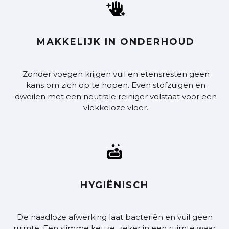

MAKKELIJK IN ONDERHOUD
Zonder voegen krijgen vuil en etensresten geen
kans om zich op te hopen. Even stofzuigen en
dweilen met een neutrale reiniger volstaat voor een
vlekkeloze vloer.

HYGIËNISCH
De naadloze afwerking laat bacteriën en vuil geen
ruimte. Een slimme keuze, zeker in een ruimte waar