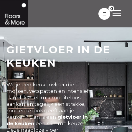
0
GIETVLOER IN DE
KEUKEN
Wil je een keukenvloer die
morsen, vetspatten en intensief
dagelijks gebruik moeiteloos
aankan en tegelijk een strakke,
moderne look geeft aan je
keuken? Dan is een
gietvloer in
de keuken
een slimme keuze.
Deze naadloze vloer